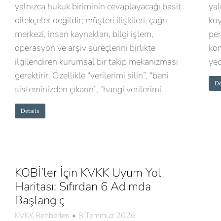
yalnızca hukuk biriminin cevaplayacağı basit
yal
dilekçeler değildir; müşteri ilişkileri, çağrı
koy
merkezi, insan kaynakları, bilgi işlem,
per
operasyon ve arşiv süreçlerini birlikte
kon
ilgilendiren kurumsal bir takip mekanizması
yed
gerektirir. Özellikle “verilerimi silin”, “beni
De
sisteminizden çıkarın”, “hangi verilerimi…
Details
KOBİ’ler İçin KVKK Uyum Yol
Haritası: Sıfırdan 6 Adımda
Başlangıç
KVKK Rehberleri
8 Temmuz 2026