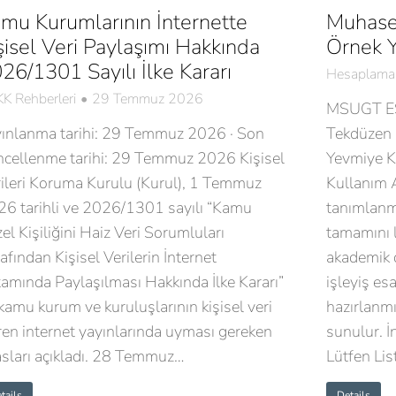
mu Kurumlarının İnternette
Muhase
şisel Veri Paylaşımı Hakkında
Örnek Y
26/1301 Sayılı İlke Kararı
Hesaplama 
K Rehberleri
29 Temmuz 2026
MSUGT ES
yınlanma tarihi: 29 Temmuz 2026 · Son
Tekdüzen 
ncellenme tarihi: 29 Temmuz 2026 Kişisel
Yevmiye K
ileri Koruma Kurulu (Kurul), 1 Temmuz
Kullanım 
6 tarihli ve 2026/1301 sayılı “Kamu
tanımlanm
el Kişiliğini Haiz Veri Sorumluları
tamamını l
afından Kişisel Verilerin İnternet
akademik 
amında Paylaşılması Hakkında İlke Kararı”
işleyiş esa
 kamu kurum ve kuruluşlarının kişisel veri
hazırlanmı
ren internet yayınlarında uyması gereken
sunulur. 
sları açıkladı. 28 Temmuz…
Lütfen Lis
tails
Details