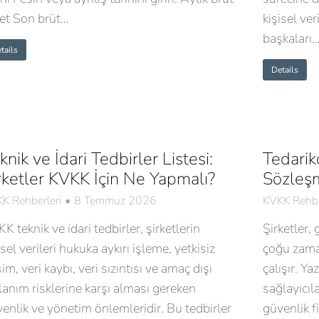
et Son brüt…
kişisel ve
başkaları
tails
Details
knik ve İdari Tedbirler Listesi:
Tedarik
rketler KVKK İçin Ne Yapmalı?
Sözleş
K Rehberleri
8 Temmuz 2026
KVKK Rehbe
K teknik ve idari tedbirler, şirketlerin
Şirketler,
isel verileri hukuka aykırı işleme, yetkisiz
çoğu zaman
şim, veri kaybı, veri sızıntısı ve amaç dışı
çalışır. Y
lanım risklerine karşı alması gereken
sağlayıcıla
enlik ve yönetim önlemleridir. Bu tedbirler
güvenlik fi