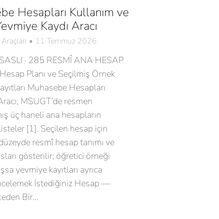
be Hesapları Kullanım ve
evmiye Kaydı Aracı
Araçları
11 Temmuz 2026
ASLI · 285 RESMÎ ANA HESAP
Hesap Planı ve Seçilmiş Örnek
ayıtları Muhasebe Hesapları
Aracı, MSUGT’de resmen
ış üç haneli ana hesapların
isteler [1]. Seçilen hesap için
düzeyde resmî hesap tanımı ve
sları gösterilir; öğretici örneği
şsa yevmiye kayıtları ayrıca
İncelemek İstediğiniz Hesap —
teden Bir…