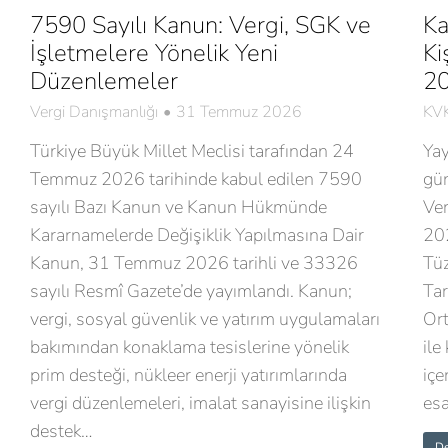
7590 Sayılı Kanun: Vergi, SGK ve
Ka
İşletmelere Yönelik Yeni
Ki
Düzenlemeler
20
Vergi Danışmanlığı
31 Temmuz 2026
KVK
Türkiye Büyük Millet Meclisi tarafından 24
Ya
Temmuz 2026 tarihinde kabul edilen 7590
gü
sayılı Bazı Kanun ve Kanun Hükmünde
Ver
Kararnamelerde Değişiklik Yapılmasına Dair
202
Kanun, 31 Temmuz 2026 tarihli ve 33326
Tüz
sayılı Resmî Gazete’de yayımlandı. Kanun;
Tar
vergi, sosyal güvenlik ve yatırım uygulamaları
Ort
bakımından konaklama tesislerine yönelik
ile
prim desteği, nükleer enerji yatırımlarında
içe
vergi düzenlemeleri, imalat sanayisine ilişkin
esa
destek…
De