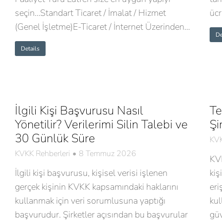
seçin…Standart Ticaret / İmalat / Hizmet
ücr
(Genel İşletme)E-Ticaret / İnternet Üzerinden…
De
Details
İlgili Kişi Başvurusu Nasıl
Te
Yönetilir? Verilerimi Silin Talebi ve
Şi
30 Günlük Süre
KVK
KVKK Rehberleri
8 Temmuz 2026
KVK
İlgili kişi başvurusu, kişisel verisi işlenen
kiş
gerçek kişinin KVKK kapsamındaki haklarını
eri
kullanmak için veri sorumlusuna yaptığı
kul
başvurudur. Şirketler açısından bu başvurular
güv