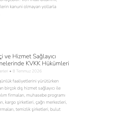
rilerin kanuni olmayan yollarla
…
çi ve Hizmet Sağlayıcı
melerinde KVKK Hükümleri
rleri
8 Temmuz 2026
 günlük faaliyetlerini yürütürken
 birçok dış hizmet sağlayıcı ile
azılım firmaları, muhasebe programı
rı, kargo şirketleri, çağrı merkezleri,
rmaları, temizlik şirketleri, bulut