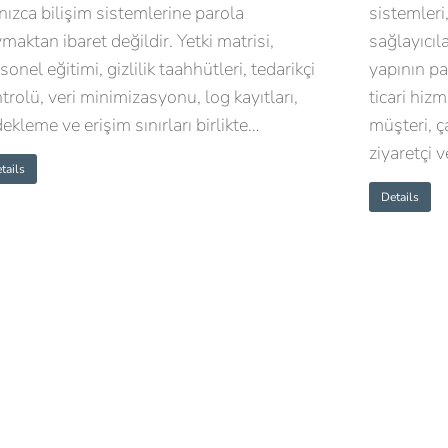
nızca bilişim sistemlerine parola
sistemleri
maktan ibaret değildir. Yetki matrisi,
sağlayıcıla
sonel eğitimi, gizlilik taahhütleri, tedarikçi
yapının par
trolü, veri minimizasyonu, log kayıtları,
ticari hiz
ekleme ve erişim sınırları birlikte…
müşteri, ça
ziyaretçi 
tails
Details