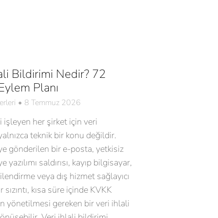
ali Bildirimi Nedir? 72
 Eylem Planı
rleri
8 Temmuz 2026
i işleyen her şirket için veri
yalnızca teknik bir konu değildir.
iye gönderilen bir e-posta, yetkisiz
ye yazılımı saldırısı, kayıp bilgisayar,
kilendirme veya dış hizmet sağlayıcı
r sızıntı, kısa süre içinde KVKK
 yönetilmesi gereken bir veri ihlali
nüşebilir. Veri ihlali bildirimi,