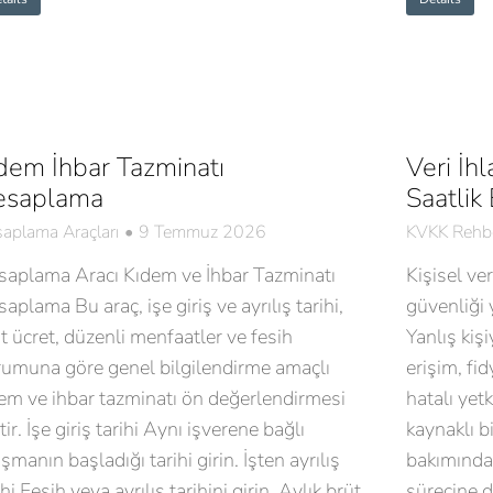
dem İhbar Tazminatı
Veri İhl
esaplama
Saatlik
aplama Araçları
9 Temmuz 2026
KVKK Rehbe
saplama Aracı Kıdem ve İhbar Tazminatı
Kişisel ver
aplama Bu araç, işe giriş ve ayrılış tarihi,
güvenliği 
t ücret, düzenli menfaatler ve fesih
Yanlış kiş
umuna göre genel bilgilendirme amaçlı
erişim, fid
em ve ihbar tazminatı ön değerlendirmesi
hatalı yet
tir. İşe giriş tarihi Aynı işverene bağlı
kaynaklı bi
ışmanın başladığı tarihi girin. İşten ayrılış
bakımından
ihi Fesih veya ayrılış tarihini girin. Aylık brüt
sürecine dö