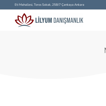
Eti Mahallesi, Toros Sokak, 25B/7 Çankaya Ankara