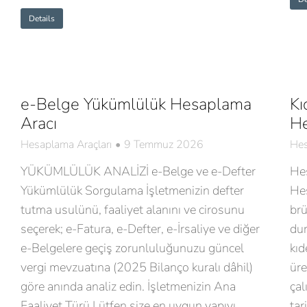
Details
e-Belge Yükümlülük Hesaplama
Kı
Aracı
H
Hesaplama Araçları
9 Temmuz 2026
Hes
YÜKÜMLÜLÜK ANALİZİ e-Belge ve e-Defter
He
Yükümlülük Sorgulama İşletmenizin defter
Hes
tutma usulünü, faaliyet alanını ve cirosunu
brü
seçerek; e-Fatura, e-Defter, e-İrsaliye ve diğer
dur
e-Belgelere geçiş zorunluluğunuzu güncel
kıd
vergi mevzuatına (2025 Bilanço kuralı dâhil)
üre
göre anında analiz edin. İşletmenizin Ana
çal
Faaliyet Türü Lütfen size en uygun yapıyı
tar