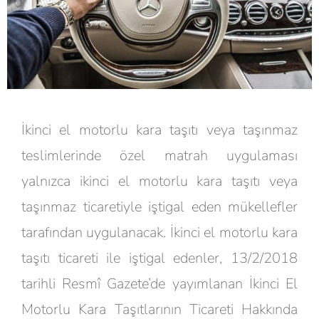
İkinci el motorlu kara taşıtı veya taşınmaz
teslimlerinde özel matrah uygulaması
yalnızca ikinci el motorlu kara taşıtı veya
taşınmaz ticaretiyle iştigal eden mükellefler
tarafından uygulanacak. İkinci el motorlu kara
taşıtı ticareti ile iştigal edenler, 13/2/2018
tarihli Resmî Gazete’de yayımlanan İkinci El
Motorlu Kara Taşıtlarının Ticareti Hakkında