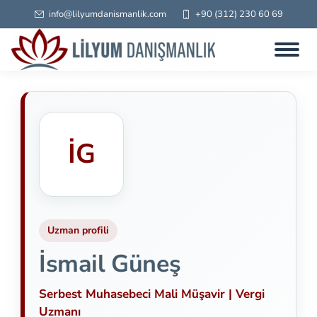
info@lilyumdanismanlik.com
+90 (312) 230 60 69
İG
Uzman profili
İsmail Güneş
Serbest Muhasebeci Mali Müşavir | Vergi
Uzmanı