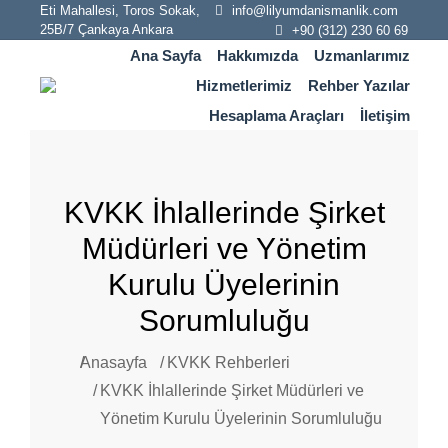
info@lilyumdanismanlik.com
Eti Mahallesi, Toros Sokak,
25B/7 Çankaya Ankara
+90 (312) 230 60 69
Ana Sayfa
Hakkımızda
Uzmanlarımız
Hizmetlerimiz
Rehber Yazılar
Hesaplama Araçları
İletişim
KVKK İhlallerinde Şirket
Müdürleri ve Yönetim
Kurulu Üyelerinin
Sorumluluğu
Anasayfa
KVKK Rehberleri
You are here:
KVKK İhlallerinde Şirket Müdürleri ve
Yönetim Kurulu Üyelerinin Sorumluluğu