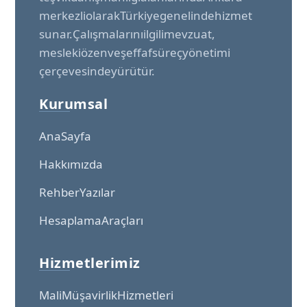
merkezli olarak Türkiye genelinde hizmet
sunar. Çalışmalarını ilgili mevzuat,
mesleki özen ve şeffaf süreç yönetimi
çerçevesinde yürütür.
Kurumsal
Ana Sayfa
Hakkımızda
Rehber Yazılar
Hesaplama Araçları
Hizmetlerimiz
Mali Müşavirlik Hizmetleri