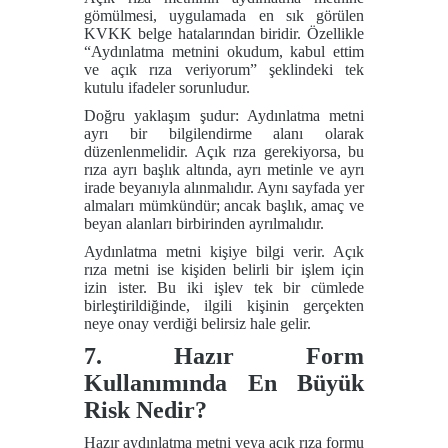
gömülmesi, uygulamada en sık görülen
KVKK belge hatalarından biridir. Özellikle
“Aydınlatma metnini okudum, kabul ettim
ve açık rıza veriyorum” şeklindeki tek
kutulu ifadeler sorunludur.
Doğru yaklaşım şudur: Aydınlatma metni
ayrı bir bilgilendirme alanı olarak
düzenlenmelidir. Açık rıza gerekiyorsa, bu
rıza ayrı başlık altında, ayrı metinle ve ayrı
irade beyanıyla alınmalıdır. Aynı sayfada yer
almaları mümkündür; ancak başlık, amaç ve
beyan alanları birbirinden ayrılmalıdır.
Aydınlatma metni kişiye bilgi verir. Açık
rıza metni ise kişiden belirli bir işlem için
izin ister. Bu iki işlev tek bir cümlede
birleştirildiğinde, ilgili kişinin gerçekten
neye onay verdiği belirsiz hale gelir.
7. Hazır Form
Kullanımında En Büyük
Risk Nedir?
Hazır aydınlatma metni veya açık rıza formu