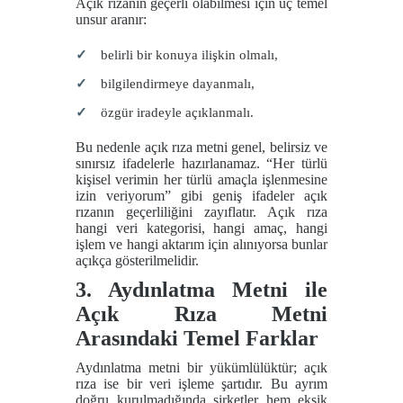
Açık rızanın geçerli olabilmesi için üç temel
unsur aranır:
belirli bir konuya ilişkin olmalı,
bilgilendirmeye dayanmalı,
özgür iradeyle açıklanmalı.
Bu nedenle açık rıza metni genel, belirsiz ve
sınırsız ifadelerle hazırlanamaz. “Her türlü
kişisel verimin her türlü amaçla işlenmesine
izin veriyorum” gibi geniş ifadeler açık
rızanın geçerliliğini zayıflatır. Açık rıza
hangi veri kategorisi, hangi amaç, hangi
işlem ve hangi aktarım için alınıyorsa bunlar
açıkça gösterilmelidir.
3. Aydınlatma Metni ile
Açık Rıza Metni
Arasındaki Temel Farklar
Aydınlatma metni bir yükümlülüktür; açık
rıza ise bir veri işleme şartıdır. Bu ayrım
doğru kurulmadığında şirketler hem eksik