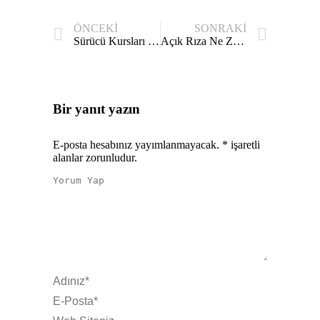
ÖNCEKI
SONRAKI
Sürücü Kursları İçin KVKK Rehberi: Kursiyer Verileri, Sağlık Raporları ve Kamera Kayıtları
Açık Rıza Ne Zaman Gerekir, Ne Zaman Gerekmez?
Bir yanıt yazın
E-posta hesabınız yayımlanmayacak.
*
işaretli
alanlar zorunludur.
Yorum Yap
Adınız *
E-Posta *