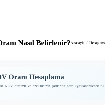
anı Nasıl Belirlenir?
You are here:
Anasayfa
Hesaplama
DV Oranı Hesaplama
alıştaki KDV durumu ve özel matrah şartlarına göre uygulanabilecek