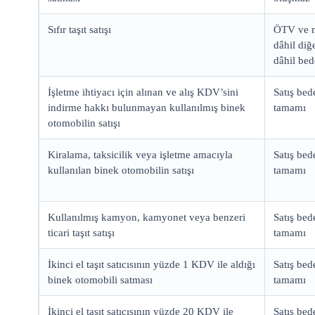
Sıfır taşıt satışı
ÖTV ve 
dâhil diğ
dâhil bed
İşletme ihtiyacı için alınan ve alış KDV’sini
Satış bed
indirme hakkı bulunmayan kullanılmış binek
tamamı
otomobilin satışı
Kiralama, taksicilik veya işletme amacıyla
Satış bed
kullanılan binek otomobilin satışı
tamamı
Kullanılmış kamyon, kamyonet veya benzeri
Satış bed
ticari taşıt satışı
tamamı
İkinci el taşıt satıcısının yüzde 1 KDV ile aldığı
Satış bed
binek otomobili satması
tamamı
İkinci el taşıt satıcısının yüzde 20 KDV ile
Satış bed