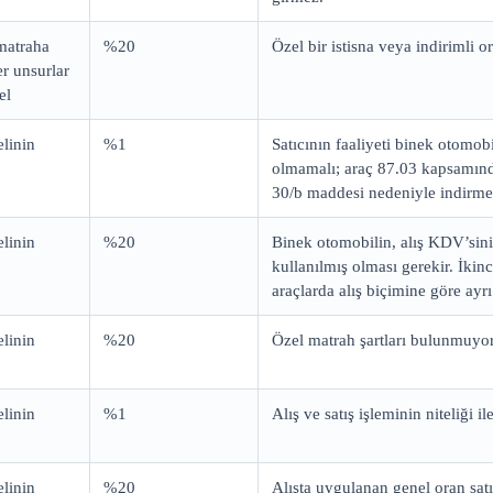
matraha
%20
Özel bir istisna veya indirimli
er unsurlar
el
elinin
%1
Satıcının faaliyeti binek otomobi
olmamalı; araç 87.03 kapsamı
30/b maddesi nedeniyle indirme
elinin
%20
Binek otomobilin, alış KDV’sin
kullanılmış olması gerekir. İkinci
araçlarda alış biçimine göre ayrı
elinin
%20
Özel matrah şartları bulunmuyor
elinin
%1
Alış ve satış işleminin niteliği il
elinin
%20
Alışta uygulanan genel oran satış