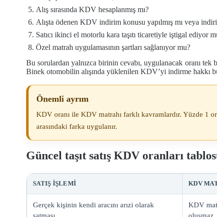
Alış sırasında KDV hesaplanmış mı?
Alışta ödenen KDV indirim konusu yapılmış mı veya indi
Satıcı ikinci el motorlu kara taşıtı ticaretiyle iştigal ediyor 
Özel matrah uygulamasının şartları sağlanıyor mu?
Bu sorulardan yalnızca birinin cevabı, uygulanacak oranı te
Binek otomobilin alışında yüklenilen KDV’yi indirme hakkı bul
Önemli ayrım
KDV oranı ile KDV matrahı farklı kavramlardır. Yüzde 1 ora
arasındaki farka uygulanır.
Güncel taşıt satış KDV oranları tablo
SATIŞ IŞLEMI
KDV MA
Gerçek kişinin kendi aracını arızi olarak
KDV mat
satması
oluşmaz