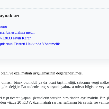
aynakları
anunu
l birleştirilmiş metin
/13033 sayılı Karar
şıtlarının Ticareti Hakkında Yönetmelik
lması, binek otomobil ya da ticari taşıt niteliği, satıcının vergi mükel
göre değişir. Bu nedenle araç satışında yalnızca ruhsat bilgisine veya a
i el taşıt ticareti yapan işletmelerin satışları birbirinden ayrılmalıdır.
den yüzde 20 KDV; özel matrah şartları sağlanan bir satışta ise yalnızc