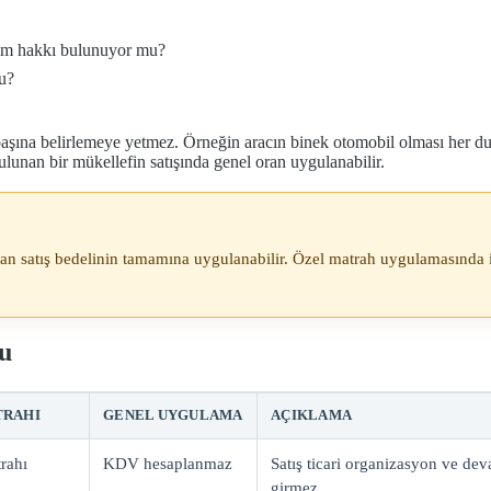
rim hakkı bulunuyor mu?
mu?
k başına belirlemeye yetmez. Örneğin aracın binek otomobil olması he
unan bir mükellefin satışında genel oran uygulanabilir.
n satış bedelinin tamamına uygulanabilir. Özel matrah uygulamasında is
su
TRAHI
GENEL UYGULAMA
AÇIKLAMA
rahı
KDV hesaplanmaz
Satış ticari organizasyon ve de
girmez.